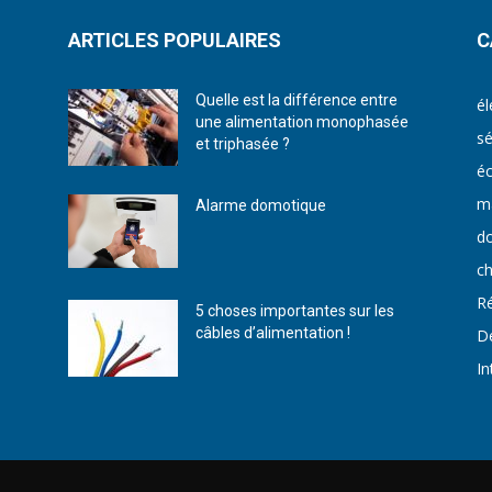
ARTICLES POPULAIRES
C
Quelle est la différence entre
él
une alimentation monophasée
sé
et triphasée ?
éc
ma
Alarme domotique
d
ch
Ré
5 choses importantes sur les
câbles d’alimentation !
D
In