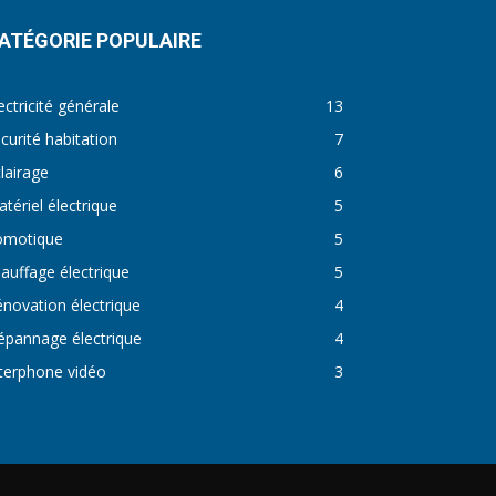
ATÉGORIE POPULAIRE
ectricité générale
13
curité habitation
7
lairage
6
tériel électrique
5
omotique
5
auffage électrique
5
novation électrique
4
épannage électrique
4
terphone vidéo
3