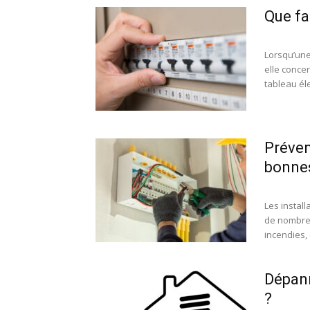
Que fa
Lorsqu’une 
elle conce
tableau éle
Préven
bonnes
Les install
de nombreu
incendies, 
Dépann
?