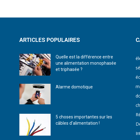
ARTICLES POPULAIRES
C
Quelle est la différence entre
él
une alimentation monophasée
sé
et triphasée ?
éc
ma
Alarme domotique
d
ch
Ré
5 choses importantes sur les
câbles d’alimentation !
D
In