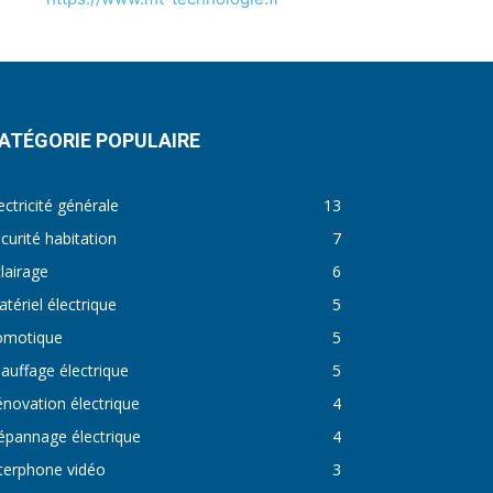
ATÉGORIE POPULAIRE
ectricité générale
13
curité habitation
7
lairage
6
tériel électrique
5
omotique
5
auffage électrique
5
novation électrique
4
épannage électrique
4
terphone vidéo
3