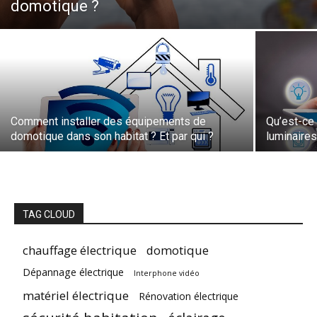
domotique ?
Comment installer des équipements de
Qu’est-ce
domotique dans son habitat ? Et par qui ?
luminaires
TAG CLOUD
chauffage électrique
domotique
Dépannage électrique
Interphone vidéo
matériel électrique
Rénovation électrique