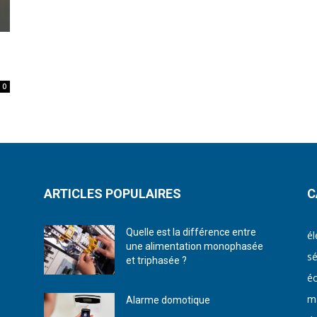
0
ARTICLES POPULAIRES
C
Quelle est la différence entre
él
une alimentation monophasée
sé
et triphasée ?
éc
ma
Alarme domotique